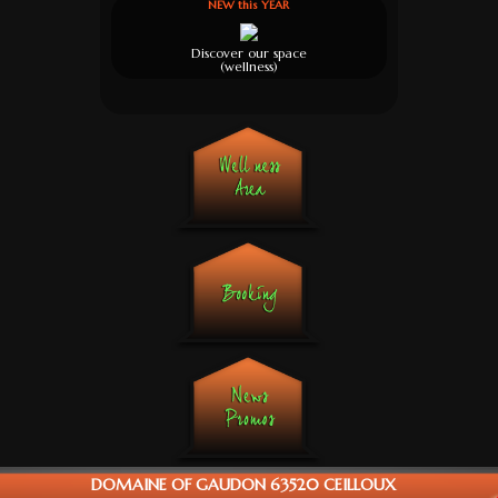
NEW this YEAR
Discover our space
(wellness)
DOMAINE OF GAUDON 63520 CEILLOUX