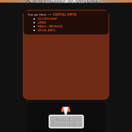
USEFULL INFOS
You are Here >>
ACCESS MAP
LINKS
NEWS - PROMOS
LEGAL INFO